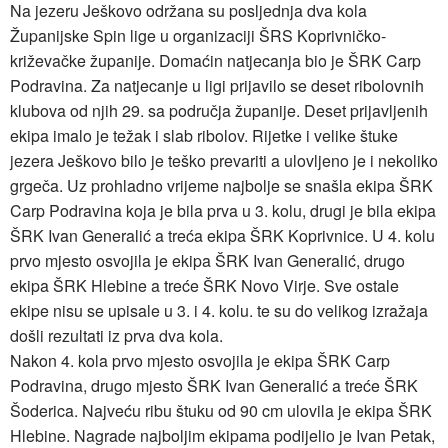
Na jezeru Ješkovo održana su posljednja dva kola
Županijske Spin lige u organizaciji ŠRS Koprivničko-
križevačke županije. Domaćin natjecanja bio je ŠRK Carp
Podravina. Za natjecanje u ligi prijavilo se deset ribolovnih
klubova od njih 29. sa područja županije. Deset prijavljenih
ekipa imalo je težak i slab ribolov. Rijetke i velike štuke
jezera Ješkovo bilo je teško prevariti a ulovljeno je i nekoliko
grgeča.
Uz prohladno vrijeme najbolje se snašla ekipa ŠRK
Carp Podravina koja je bila prva u 3. kolu, drugi je bila ekipa
ŠRK Ivan Generalić a treća ekipa ŠRK Koprivnice. U 4. kolu
prvo mjesto osvojila je ekipa ŠRK Ivan Generalić, drugo
ekipa ŠRK Hlebine a treće ŠRK Novo Virje. Sve ostale
ekipe nisu se upisale u 3. i 4. kolu. te su do velikog izražaja
došli rezultati iz prva dva kola.
Nakon 4. kola prvo mjesto osvojila je ekipa ŠRK Carp
Podravina, drugo mjesto ŠRK Ivan Generalić a treće ŠRK
Šoderica. Najveću ribu štuku od 90 cm ulovila je ekipa ŠRK
Hlebine. Nagrade najboljim ekipama podijelio je Ivan Petak,