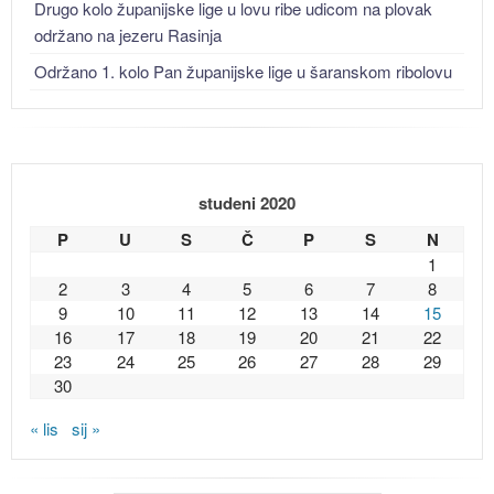
Drugo kolo županijske lige u lovu ribe udicom na plovak
održano na jezeru Rasinja
Održano 1. kolo Pan županijske lige u šaranskom ribolovu
studeni 2020
P
U
S
Č
P
S
N
1
2
3
4
5
6
7
8
9
10
11
12
13
14
15
16
17
18
19
20
21
22
23
24
25
26
27
28
29
30
« lis
sij »