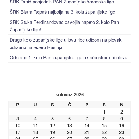
ŠRK Drnić pobjednik PAN Županijske šaranske lige
ŠRK Bistra Repaš najbolja na 3. kolu županijske lige
SRK Štuka Ferdinandovac osvojila napeto 2. kolo Pan
Županijske lige!
Drugo kolo županijske lige u lovu ribe udicom na plovak
održano na jezeru Rasinja
Održano 1. kolo Pan županijske lige u šaranskom ribolovu
kolovoz 2026
P
U
S
Č
P
S
N
1
2
3
4
5
6
7
8
9
10
11
12
13
14
15
16
17
18
19
20
21
22
23
24
25
26
27
28
29
30