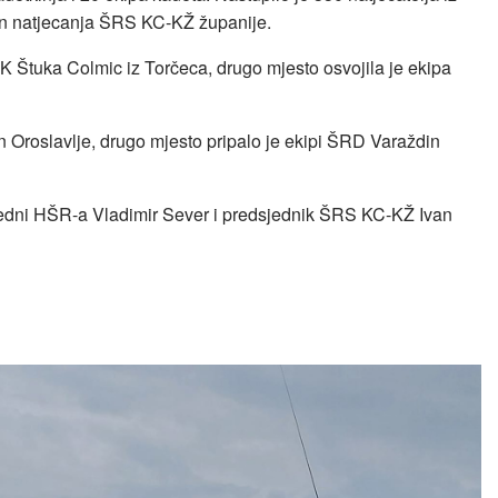
in natjecanja ŠRS KC-KŽ županije.
ŠRK Štuka Colmic iz Torčeca, drugo mjesto osvojila je ekipa
n Oroslavlje, drugo mjesto pripalo je ekipi ŠRD Varaždin
sjedni HŠR-a Vladimir Sever i predsjednik ŠRS KC-KŽ Ivan