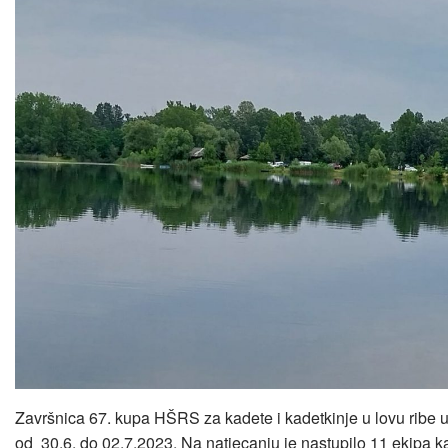
Završnica 67. kupa HŠRS za kadete i kadetkinje u lovu ribe 
od 30.6. do 02.7.2023. Na natjecanju je nastupilo 11 ekipa kad