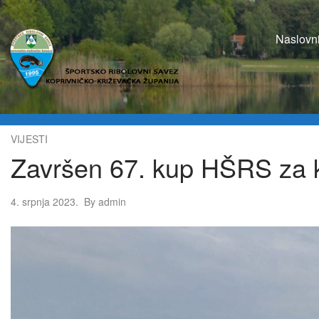
Naslovn
VIJESTI
Završen 67. kup HŠRS za k
4. srpnja 2023.
By
admin