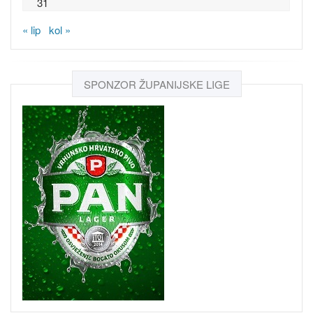
31
« lip
kol »
SPONZOR ŽUPANIJSKE LIGE