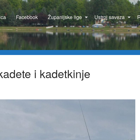
ica
Facebook
Županijske lige
Ustroj saveza
R
adete i kadetkinje