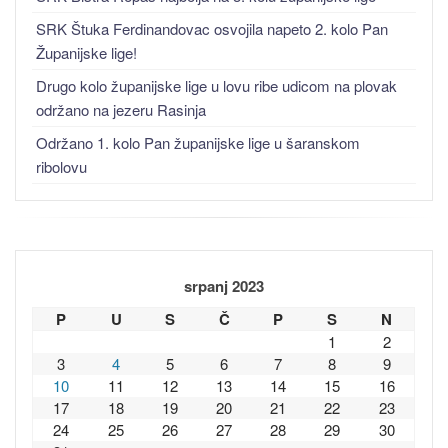
SRK Štuka Ferdinandovac osvojila napeto 2. kolo Pan
Županijske lige!
Drugo kolo županijske lige u lovu ribe udicom na plovak
održano na jezeru Rasinja
Održano 1. kolo Pan županijske lige u šaranskom
ribolovu
srpanj 2023
P
U
S
Č
P
S
N
1
2
3
4
5
6
7
8
9
10
11
12
13
14
15
16
17
18
19
20
21
22
23
24
25
26
27
28
29
30