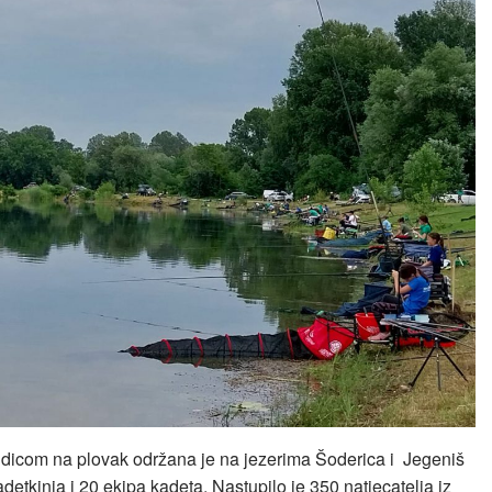
udicom na plovak održana je na jezerima Šoderica i Jegeniš
etkinja i 20 ekipa kadeta. Nastupilo je 350 natjecatelja iz