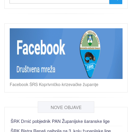
Facebook ŠRS Koprivničko-krizevačke županije
NOVE OBJAVE
ŠRK Drnić pobjednik PAN Županijske šaranske lige
ŠRK Bistra Repaš najbolja na 3. kolu županijske lige