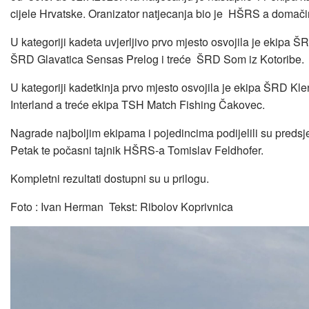
cijele Hrvatske. Oranizator natjecanja bio je HŠRS a domač
U kategoriji kadeta uvjerljivo prvo mjesto osvojila je ekipa 
ŠRD Glavatica Sensas Prelog i treće ŠRD Som iz Kotoribe.
U kategoriji kadetkinja prvo mjesto osvojila je ekipa ŠRD Kle
Interland a treće ekipa TSH Match Fishing Čakovec.
Nagrade najboljim ekipama i pojedincima podijelili su pred
Petak te počasni tajnik HŠRS-a Tomislav Feldhofer.
Kompletni rezultati dostupni su u prilogu.
Foto : Ivan Herman Tekst: Ribolov Koprivnica