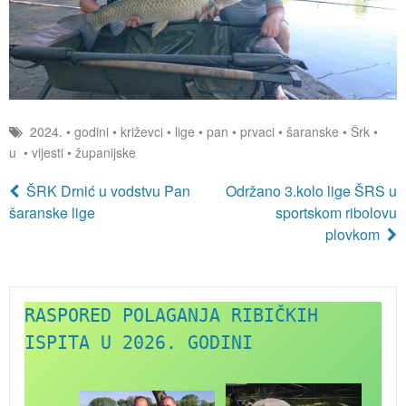
2024.
•
godini
•
križevci
•
lige
•
pan
•
prvaci
•
šaranske
•
Šrk
•
u
•
vijesti
•
županijske
ŠRK Drnić u vodstvu Pan
Održano 3.kolo lige ŠRS u
šaranske lige
sportskom ribolovu
plovkom
RASPORED POLAGANJA RIBIČKIH 
ISPITA U 2026. GODINI