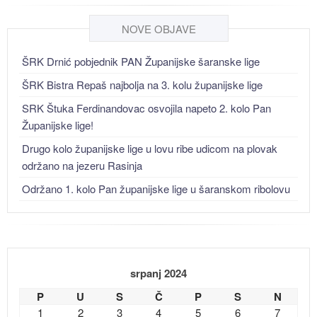
NOVE OBJAVE
ŠRK Drnić pobjednik PAN Županijske šaranske lige
ŠRK Bistra Repaš najbolja na 3. kolu županijske lige
SRK Štuka Ferdinandovac osvojila napeto 2. kolo Pan
Županijske lige!
Drugo kolo županijske lige u lovu ribe udicom na plovak
održano na jezeru Rasinja
Održano 1. kolo Pan županijske lige u šaranskom ribolovu
srpanj 2024
P
U
S
Č
P
S
N
1
2
3
4
5
6
7