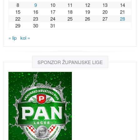
8
9
10
11
12
13
14
15
16
17
18
19
20
21
22
23
24
25
26
27
28
29
30
31
« lip
kol »
SPONZOR ŽUPANIJSKE LIGE