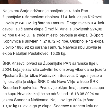
Na jezeru Šarje održano je posljednje 4. kolo Pan
županijske u šaranskom ribolovu. U 4. kolu ekipa Križevci
ulovila je 240,32 kg šarana i amura. Drugo mjesto u 4. kolu
osvojili su članovi ekipe Drnić N. Virje s ulovljenih 224,02
kg ribe u 4 kolu. a treće mjesto osvojila je ekipa B-Šport
Koprivnica s ulovljenih 218.72 kg ribe. Ukupno je 12 ekipa
ulovilo 1880,92 kg šarana i amura. Najveću ribu ulovila je
ekipa Patuljan Pustakovec, 15,25 kg.
ŠRK Križevci prvaci su Županijske PAN šaranske lige u
2024. koja je završila četvrtim kolom ovog vikenda na jezeru
Pjeskara Šarje blizu Podravskih Sesveta. Drugo mjesto u
ligi osvojila je ekipa ŠRK Drnić Novo Virje a treće ŠRK
Šoderica Koprivnica. Prve dvije ekipe imaju pravo nastupa
na kupu Hrvatske koji će se održati od 16-18.08.2024 na
jezeru Šandor u Našicama. Naj ulov lige 2024 je šaran
19,32 kg i ulovila ga je ekipa Šoderice u trećem kolu na