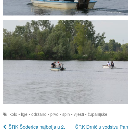
kolo
•
lige
•
održano
•
prvo
•
spin
•
vijesti
•
županijske
ŠRK Šoderica najbolja u 2.
ŠRK Drnić u vodstvu Pan