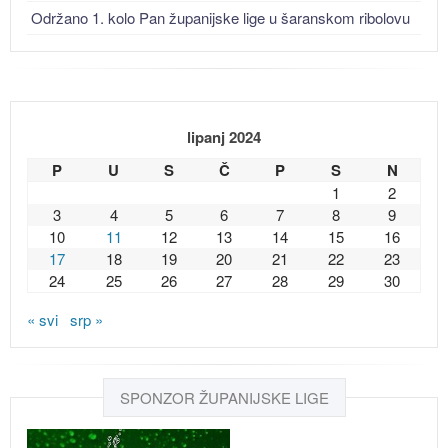
Održano 1. kolo Pan županijske lige u šaranskom ribolovu
lipanj 2024
P
U
S
Č
P
S
N
1
2
3
4
5
6
7
8
9
10
11
12
13
14
15
16
17
18
19
20
21
22
23
24
25
26
27
28
29
30
« svi
srp »
SPONZOR ŽUPANIJSKE LIGE