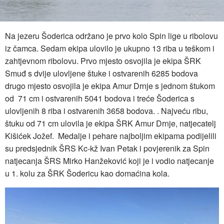
Na jezeru Šoderica održano je prvo kolo Spin lige u ribolovu
iz čamca. Sedam ekipa ulovilo je ukupno 13 riba u teškom i
zahtjevnom ribolovu. Prvo mjesto osvojila je ekipa ŠRK
Smuđ s dvije ulovljene štuke i ostvarenih 6285 bodova
drugo mjesto osvojila je ekipa Amur Drnje s jednom štukom
od 71 cm i ostvarenih 5041 bodova i treće Šoderica s
ulovljenih 8 riba i ostvarenih 3658 bodova. . Najveću ribu,
štuku od 71 cm ulovila je ekipa ŠRK Amur Drnje, natjecatelj
Kišićek Jožef. Medalje i pehare najboljim ekipama podijelili
su predsjednik ŠRS Kc-kž Ivan Petak i povjerenik za Spin
natjecanja ŠRS Mirko Hanžeković koji je i vodio natjecanje
u 1. kolu za ŠRK Šodericu kao domaćina kola.