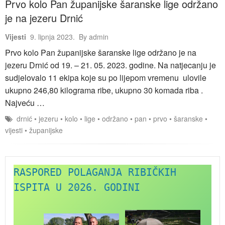
Prvo kolo Pan županijske šaranske lige održano
je na jezeru Drnić
Vijesti
9. lipnja 2023.
By
admin
Prvo kolo Pan županijske šaranske lige održano je na
jezeru Drnić od 19. – 21. 05. 2023. godine. Na natjecanju je
sudjelovalo 11 ekipa koje su po lijepom vremenu ulovile
ukupno 246,80 kilograma ribe, ukupno 30 komada riba .
Najveću …
drnić
•
jezeru
•
kolo
•
lige
•
održano
•
pan
•
prvo
•
šaranske
•
vijesti
•
županijske
RASPORED POLAGANJA RIBIČKIH 
ISPITA U 2026. GODINI