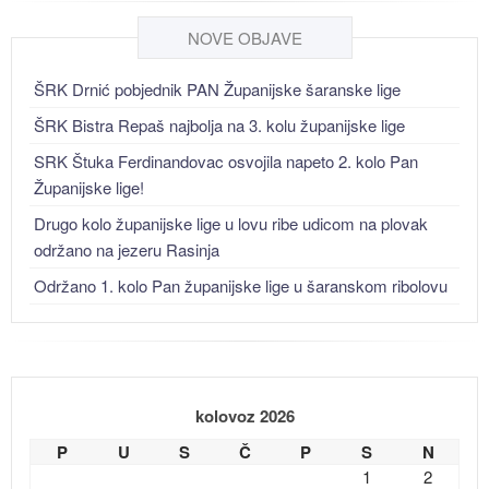
NOVE OBJAVE
ŠRK Drnić pobjednik PAN Županijske šaranske lige
ŠRK Bistra Repaš najbolja na 3. kolu županijske lige
SRK Štuka Ferdinandovac osvojila napeto 2. kolo Pan
Županijske lige!
Drugo kolo županijske lige u lovu ribe udicom na plovak
održano na jezeru Rasinja
Održano 1. kolo Pan županijske lige u šaranskom ribolovu
kolovoz 2026
P
U
S
Č
P
S
N
1
2