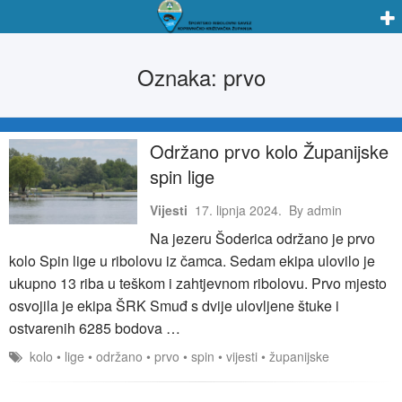
Oznaka:
prvo
Održano prvo kolo Županijske
spin lige
Vijesti
17. lipnja 2024.
By
admin
Na jezeru Šoderica održano je prvo
kolo Spin lige u ribolovu iz čamca. Sedam ekipa ulovilo je
ukupno 13 riba u teškom i zahtjevnom ribolovu. Prvo mjesto
osvojila je ekipa ŠRK Smuđ s dvije ulovljene štuke i
ostvarenih 6285 bodova …
kolo
•
lige
•
održano
•
prvo
•
spin
•
vijesti
•
županijske