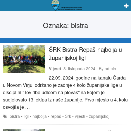
Oznaka:
bistra
ŠRK Bistra Repaš najbolja u
županijskoj ligi
Vijesti
3. listopada 2024.
By
admin
22.09. 2024. godine na kanalu Čarda
u Novom Virju održano je zadnje 4 kolo županijske lige u
disciplini ” lov ribe udicom na plovak” na kojem je
sudjelovalo 13. ekipa iz naše županije. Prvo mjesto u 4. kolu
osvojila je …
bistra
•
ligi
•
najbolja
•
repaš
•
Šrk
•
vijesti
•
županijskoj