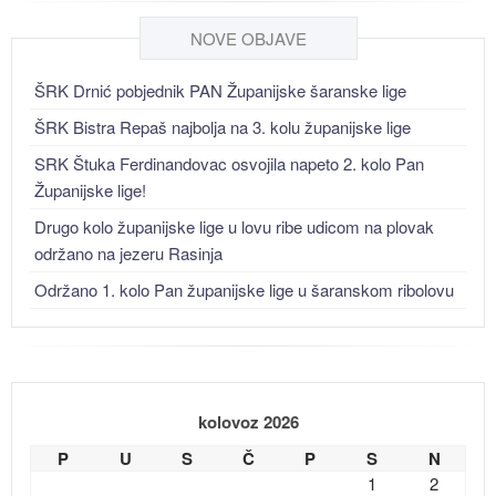
NOVE OBJAVE
ŠRK Drnić pobjednik PAN Županijske šaranske lige
ŠRK Bistra Repaš najbolja na 3. kolu županijske lige
SRK Štuka Ferdinandovac osvojila napeto 2. kolo Pan
Županijske lige!
Drugo kolo županijske lige u lovu ribe udicom na plovak
održano na jezeru Rasinja
Održano 1. kolo Pan županijske lige u šaranskom ribolovu
kolovoz 2026
P
U
S
Č
P
S
N
1
2