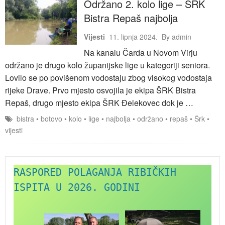
Održano 2. kolo lige – ŠRK
Bistra Repaš najbolja
Vijesti
11. lipnja 2024.
By
admin
Na kanalu Čarda u Novom Virju
održano je drugo kolo županijske lige u kategoriji seniora.
Lovilo se po povišenom vodostaju zbog visokog vodostaja
rijeke Drave. Prvo mjesto osvojila je ekipa ŠRK Bistra
Repaš, drugo mjesto ekipa ŠRK Đelekovec dok je …
bistra
•
botovo
•
kolo
•
lige
•
najbolja
•
održano
•
repaš
•
Šrk
•
vijesti
RASPORED POLAGANJA RIBIČKIH 
ISPITA U 2026. GODINI