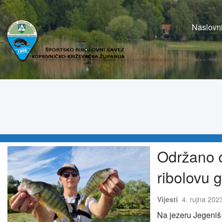
Naslovn
Održano d
ribolovu 
Vijesti
4. rujna 202
Na jezeru Jegeniš 