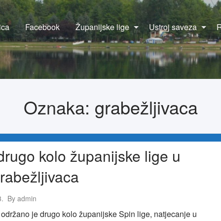
ica
Facebook
Županijske lige
Ustroj saveza
R
Oznaka:
grabežljivaca
rugo kolo županijske lige u
grabežljivaca
3.
By
admin
održano je drugo kolo županijske Spin lige, natjecanje u