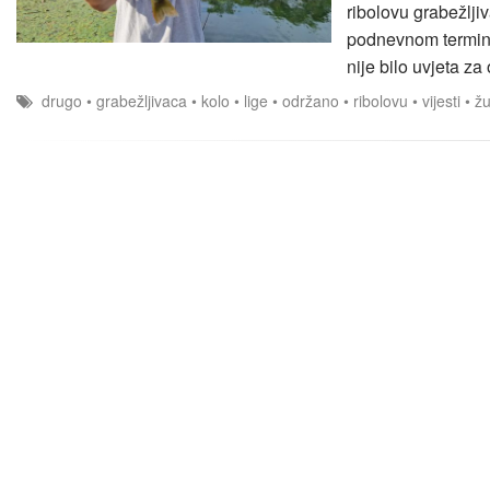
ribolovu grabežlji
podnevnom terminu
nije bilo uvjeta z
drugo
•
grabežljivaca
•
kolo
•
lige
•
održano
•
ribolovu
•
vijesti
•
žu