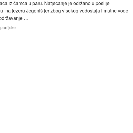
vaca iz čamca u paru. Natjecanje je održano u poslije
 na jezeru Jegeniš jer zbog visokog vodostaja i mutne vode
a održavanje …
panijske