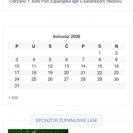
Održano 1. kolo Pan županijske lige u šaranskom ribolovu
kolovoz 2026
P
U
S
Č
P
S
N
1
2
3
4
5
6
7
8
9
10
11
12
13
14
15
16
17
18
19
20
21
22
23
24
25
26
27
28
29
30
31
« srp
SPONZOR ŽUPANIJSKE LIGE