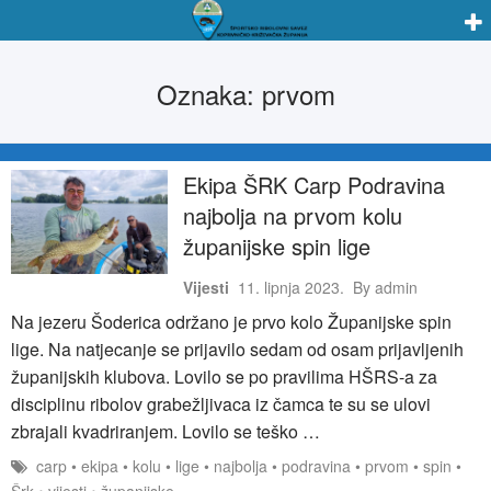
Oznaka:
prvom
Ekipa ŠRK Carp Podravina
najbolja na prvom kolu
županijske spin lige
Vijesti
11. lipnja 2023.
By
admin
Na jezeru Šoderica održano je prvo kolo Županijske spin
lige. Na natjecanje se prijavilo sedam od osam prijavljenih
županijskih klubova. Lovilo se po pravilima HŠRS-a za
disciplinu ribolov grabežljivaca iz čamca te su se ulovi
zbrajali kvadriranjem. Lovilo se teško …
carp
•
ekipa
•
kolu
•
lige
•
najbolja
•
podravina
•
prvom
•
spin
•
Šrk
•
vijesti
•
županijske