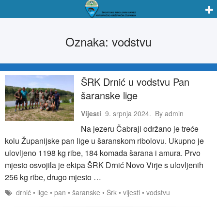
Oznaka:
vodstvu
ŠRK Drnić u vodstvu Pan
šaranske lige
Vijesti
9. srpnja 2024.
By
admin
Na jezeru Čabraji održano je treće
kolu Županijske pan lige u šaranskom ribolovu. Ukupno je
ulovljeno 1198 kg ribe, 184 komada šarana i amura. Prvo
mjesto osvojila je ekipa ŠRK Drnić Novo Virje s ulovljenih
256 kg ribe, drugo mjesto …
drnić
•
lige
•
pan
•
šaranske
•
Šrk
•
vijesti
•
vodstvu