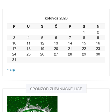
kolovoz 2026
P
U
S
Č
P
S
N
1
2
3
4
5
6
7
8
9
10
11
12
13
14
15
16
17
18
19
20
21
22
23
24
25
26
27
28
29
30
31
« srp
SPONZOR ŽUPANIJSKE LIGE